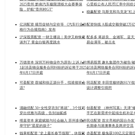
2025贵州·黔南汽车极限漂移大会赛事保
心受权公布人民币汇率中间价
险，护航“贵州村GT”
稳赢配资 马斯克和马克龙“杠上
亿润配资 规范促销与定价等 《汽车行业价
配资快线 A股成交额突破2万
格行为合规指南》发布
沪深股票配资 一财主播说｜美伊又称恢复
配多多 蒋超良、金湘军、蓝
谈判了 黄金白银再度跳水
易会满等，被点名
万德资本 深圳万科物业作为原告/上诉人的
博易股票 趣丸集团作为被告/
1起涉及物业服务合同纠纷的诉讼将于2025
起涉及网络服务合同纠纷的诉讼
年6月17日开庭
年6月17日开庭
可盈配资 蓉城和徐正源分手，找谁接班合
同花配资 丰田世极轿跑SUV
适?
设计调整引猜想
涌融优配 50+女性穿衣别“将就”，3个技巧
创盈配资 （神州写真）天津“
穿出优雅与高级，告别油腻感
手艺在新需求中延续生机补足
维嘉资本 家庭赋能与社会融入 苏州多措并
民信配资 首次亮相的国台办
举守护“星星的孩子”
长期参与港澳事务及两岸交流
钱掌柜配资 “史上最长春节假期”，休假就
赤盈配资 极兔获100亿元定期