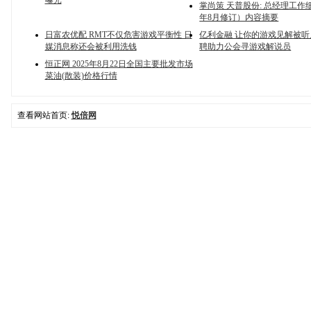
曝光
掌尚策 天普股份: 总经理工作细
年8月修订）内容摘要
日富农优配 RMT不仅危害游戏平衡性 日
亿利金融 让你的游戏见解被
媒消息称还会被利用洗钱
聘助力公会寻游戏解说员
恒正网 2025年8月22日全国主要批发市场
菜油(散装)价格行情
查看网站首页:
悦倍网