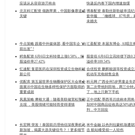
应该从从容容游刃有余
快递反内卷下国内增速放缓
北京科汇配资 领跑苹果，中国影像赛道成
博泰配资 泰勒丝新歌破串流纪
关键
套华服 「橄榄球、87号房」
未婚夫
牛点策略 跟着中外媒体团, 看中国车企 “向
汇盈配资 本届东博会, AI唱主
前出发” !
鳄鱼配资 6月6日文科转债上涨0.58%，转
股壹佰 6月6日立讯转债下跌0.
股溢价率27.42%
溢价率109.54%
忆速配 复星医药在深圳投资成立生物科技
合优投资 鹏辉能源等投资成
新公司
机动车充电销售业务
优配库 第五届世界生物圈保护区大会将全
科元网 广西全州5岁男童走失
面展示中国在生物多样性保护方面取得的
第二次带他到田地，两三分钟
重要成就
了，地上只剩下手机
凤凰策略 摩根大通：随着美联储宽松预期
正中优配 墨西哥总统称本周
兑现 ，美股情绪可能转而变得谨慎
划对中国商品征收高达50%的
判，中方回应
长宏网 突发！泰国前总理他信深夜乘机飞
米牛金融 以色列拉蒙机场遭
新加坡，揭露大选关键信号？！更多细节
击 航站楼受损一人轻伤