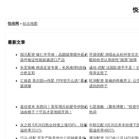
悦
悦倍网
»
站点地图
最新文章
国元配资 镓仁半导体：晶圆级厚膜外延片
开源优配 演唱会从杭州变北
器件验证性能超越进口产品
眼纷纷否认系统性“跳票”故障
长宏策略 精选足篮专家：长风推球8连红
诚信-优配 法国队措手不及！
分析足彩
母亲去世了
汇操盘 美尔固vs伟星: PPR管怎么选? 看这
旺润配资 装修的终极意义: 让
篇就够
成你的样子
嘉信资本 东西问丨美军增兵欲硬夺伊朗石
七星策略 （聚焦博鳌）“投资
油命根子？守岛才是地狱开局！
热词
永之胜 9月26日凯众转债上涨058%，转股
中联亿配 9月26日禾丰转债下跌
溢价率3511%
股溢价率4805%
日斗-优配 平安产险贵州分公司独家承保
博远配资 2025年11月14日